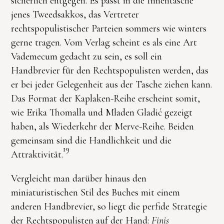
sicherlich entgegen. Es passt in die Innentasche
jenes Tweedsakkos, das Vertreter
rechtspopulistischer Parteien sommers wie winters
gerne tragen. Vom Verlag scheint es als eine Art
Vademecum gedacht zu sein, es soll ein
Handbrevier für den Rechtspopulisten werden, das
er bei jeder Gelegenheit aus der Tasche ziehen kann.
Das Format der Kaplaken-Reihe erscheint somit,
wie Erika Thomalla und Mladen Gladić gezeigt
haben, als Wiederkehr der Merve-Reihe. Beiden
gemeinsam sind die Handlichkeit und die
19
Attraktivität.
Vergleicht man darüber hinaus den
miniaturistischen Stil des Buches mit einem
anderen Handbrevier, so liegt die perfide Strategie
der Rechtspopulisten auf der Hand:
Finis